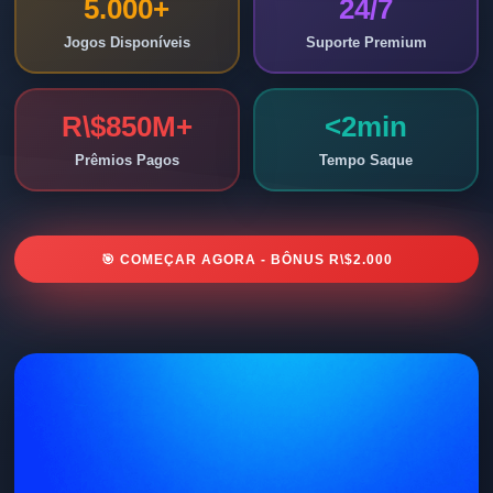
5.000+
24/7
Jogos Disponíveis
Suporte Premium
R\$850M+
<2min
Prêmios Pagos
Tempo Saque
🎯 COMEÇAR AGORA - BÔNUS R\$2.000