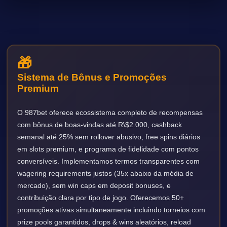
🎁
Sistema de Bônus e Promoções
Premium
O 987bet oferece ecossistema completo de recompensas
com bônus de boas-vindas até R\$2.000, cashback
semanal até 25% sem rollover abusivo, free spins diários
em slots premium, e programa de fidelidade com pontos
conversíveis. Implementamos termos transparentes com
wagering requirements justos (35x abaixo da média de
mercado), sem win caps em deposit bonuses, e
contribuição clara por tipo de jogo. Oferecemos 50+
promoções ativas simultaneamente incluindo torneios com
prize pools garantidos, drops & wins aleatórios, reload