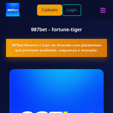
Cadastro
Login
987bet - fortune-tiger
987bet Alcance o topo da diversão com plataformas
que priorizam qualidade, segurança e inovação.