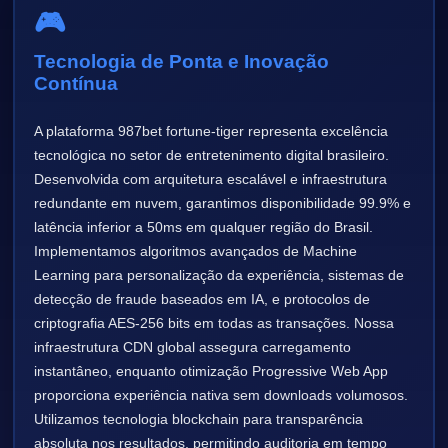
🎮
Tecnologia de Ponta e Inovação
Contínua
A plataforma 987bet fortune-tiger representa excelência
tecnológica no setor de entretenimento digital brasileiro.
Desenvolvida com arquitetura escalável e infraestrutura
redundante em nuvem, garantimos disponibilidade 99.9% e
latência inferior a 50ms em qualquer região do Brasil.
Implementamos algoritmos avançados de Machine
Learning para personalização da experiência, sistemas de
detecção de fraude baseados em IA, e protocolos de
criptografia AES-256 bits em todas as transações. Nossa
infraestrutura CDN global assegura carregamento
instantâneo, enquanto otimização Progressive Web App
proporciona experiência nativa sem downloads volumosos.
Utilizamos tecnologia blockchain para transparência
absoluta nos resultados, permitindo auditoria em tempo