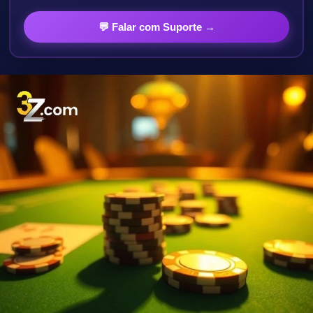
💬 Falar com Suporte →