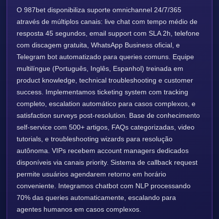
O 987bet disponibiliza suporte omnichannel 24/7/365
através de múltiplos canais: live chat com tempo médio de
resposta 45 segundos, email support com SLA 2h, telefone
com discagem gratuita, WhatsApp Business oficial, e
Telegram bot automatizado para queries comuns. Equipe
multilíngue (Português, Inglês, Espanhol) treinada em
product knowledge, technical troubleshooting e customer
success. Implementamos ticketing system com tracking
completo, escalation automático para casos complexos, e
satisfaction surveys post-resolution. Base de conhecimento
self-service com 500+ artigos, FAQs categorizadas, video
tutorials, e troubleshooting wizards para resolução
autônoma. VIPs recebem account managers dedicados
disponíveis via canais priority. Sistema de callback request
permite usuários agendarem retorno em horário
conveniente. Integramos chatbot com NLP processando
70% das queries automaticamente, escalando para
agentes humanos em casos complexos.