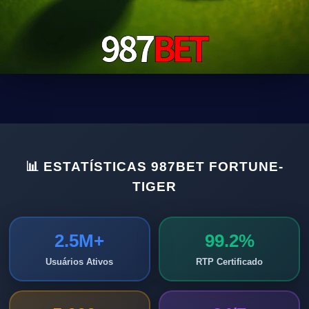
📊 ESTATÍSTICAS 987BET FORTUNE-
TIGER
2.5M+
99.2%
Usuários Ativos
RTP Certificado