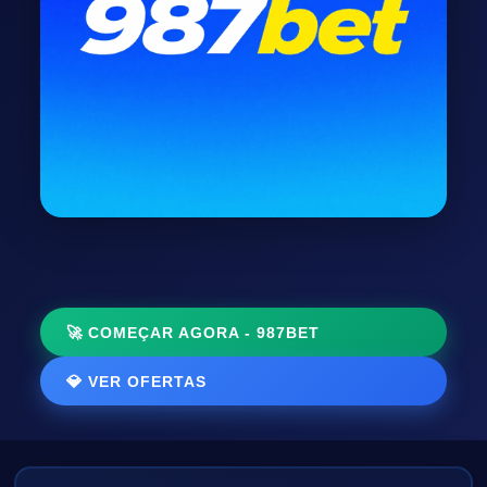
🚀 COMEÇAR AGORA - 987BET
💎 VER OFERTAS