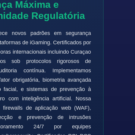
nça Máxima e
idade Regulatória
lece novos padrões em segurança
ataformas de iGaming. Certificados por
oras internacionais incluindo Curaçao
os sob protocolos rigorosos de
ditoria contínua. Implementamos
fator obrigatória, biometria avançada
o facial, e sistemas de prevenção à
o com inteligência artificial. Nossa
lui firewalls de aplicação web (WAF),
ecção e prevenção de intrusões
itoramento 24/7 por equipes