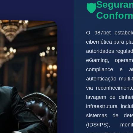
Segura
🛡️
Conform
O 987bet estabe
cibernética para pl
autoridades regulad
eGaming, operam
compliance e au
autenticação multi-
via reconheciment
lavagem de dinheir
infraestrutura inc
sistemas de det
(IDS/IPS), mon