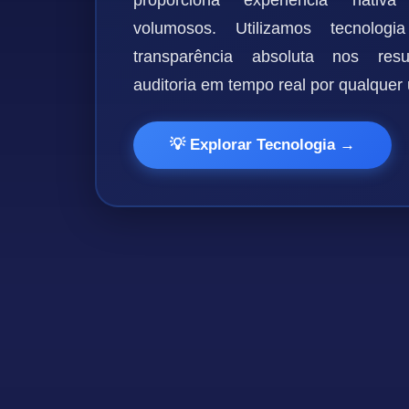
proporciona experiência nati
volumosos. Utilizamos tecnologi
transparência absoluta nos resul
auditoria em tempo real por qualquer 
💡 Explorar Tecnologia →