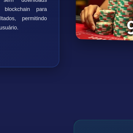
va sem downloads
a blockchain para
tados, permitindo
usuário.