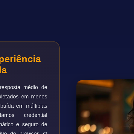
periência
da
resposta médio de
pletados em menos
ibuída em múltiplas
tamos credential
mático e seguro de
tivo do browser. O