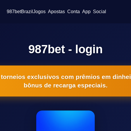
987bet
Brazil
Jogos
Apostas
Conta
App
Social
987bet - login
 torneios exclusivos com prêmios em dinhei
bônus de recarga especiais.