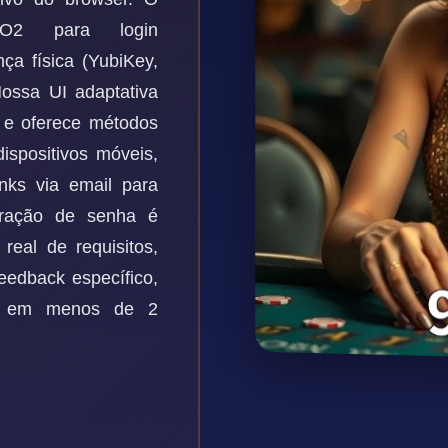
IDO2 para login
ça física (YubiKey,
Nossa UI adaptativa
 e oferece métodos
ispositivos móveis,
nks via email para
eração de senha é
eal de requisitos,
eedback específico,
el em menos de 2