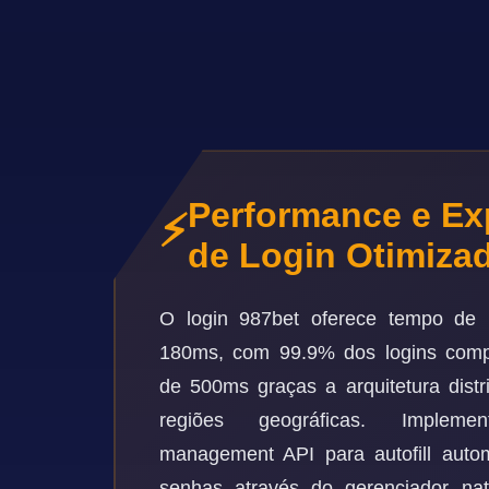
Performance e Ex
⚡
de Login Otimiza
O login 987bet oferece tempo de 
180ms, com 99.9% dos logins com
de 500ms graças a arquitetura distr
regiões geográficas. Implemen
management API para autofill auto
senhas através do gerenciador na