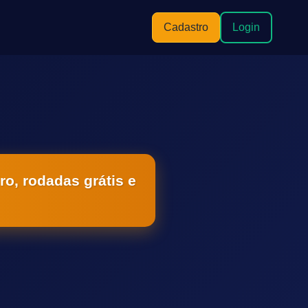
Cadastro
Login
ro, rodadas grátis e