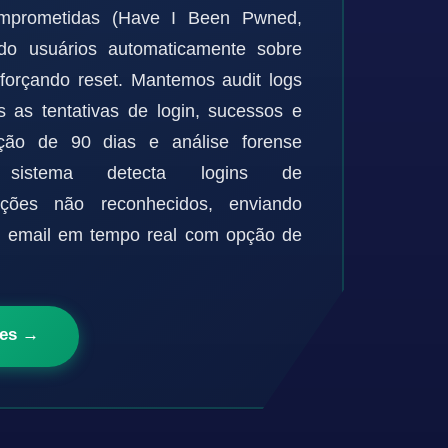
omprometidas (Have I Been Pwned,
ndo usuários automaticamente sobre
forçando reset. Mantemos audit logs
 as tentativas de login, sucessos e
nção de 90 dias e análise forense
 sistema detecta logins de
lizações não reconhecidos, enviando
 e email em tempo real com opção de
des →