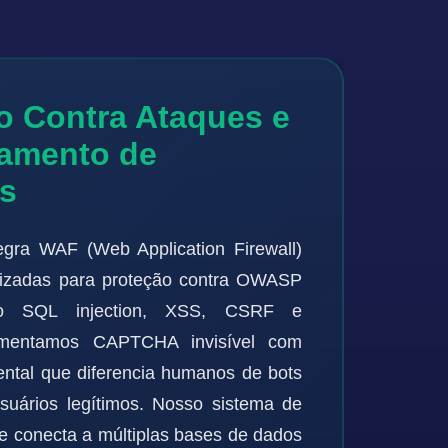
o Contra Ataques e
amento de
s
egra WAF (Web Application Firewall)
izadas para proteção contra OWASP
do SQL injection, XSS, CSRF e
plementamos CAPTCHA invisível com
ntal que diferencia humanos de bots
usuários legítimos. Nosso sistema de
 se conecta a múltiplas bases de dados